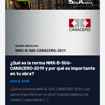
CANACERO-
2019
y
por
qué
es
importante
en
tu
obra?
¿Qué es la norma NMX-B-506-
CANACERO-2019 y por qué es importante
en tu obra?
julio 2, 2025
¿Qué es la norma NMX-B-506-CANACERO-2019 y por
qué es importante en tu obra? Cuando hablamos de
calidad y seguridad en […]