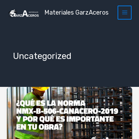
Ir
al
Materiales GarzAceros
contenido
Uncategorized
¿Qué
es
la
norma
NMX-
B-
506-